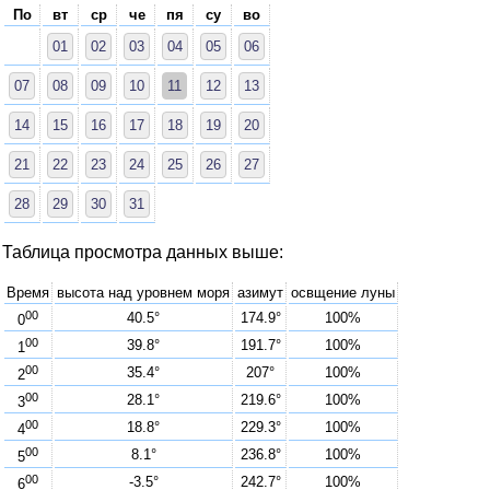
По
вт
ср
че
пя
су
во
01
02
03
04
05
06
07
08
09
10
11
12
13
14
15
16
17
18
19
20
21
22
23
24
25
26
27
28
29
30
31
Таблица просмотра данных выше:
Время
высота над уровнем моря
азимут
освщение луны
00
40.5°
174.9°
100%
0
00
39.8°
191.7°
100%
1
00
35.4°
207°
100%
2
00
28.1°
219.6°
100%
3
00
18.8°
229.3°
100%
4
00
8.1°
236.8°
100%
5
00
-3.5°
242.7°
100%
6