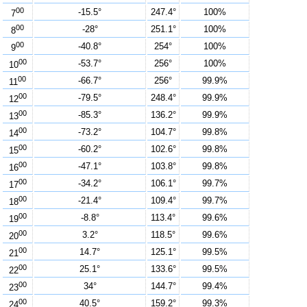
00
-15.5°
247.4°
100%
7
00
-28°
251.1°
100%
8
00
-40.8°
254°
100%
9
00
-53.7°
256°
100%
10
00
-66.7°
256°
99.9%
11
00
-79.5°
248.4°
99.9%
12
00
-85.3°
136.2°
99.9%
13
00
-73.2°
104.7°
99.8%
14
00
-60.2°
102.6°
99.8%
15
00
-47.1°
103.8°
99.8%
16
00
-34.2°
106.1°
99.7%
17
00
-21.4°
109.4°
99.7%
18
00
-8.8°
113.4°
99.6%
19
00
3.2°
118.5°
99.6%
20
00
14.7°
125.1°
99.5%
21
00
25.1°
133.6°
99.5%
22
00
34°
144.7°
99.4%
23
00
40.5°
159.2°
99.3%
24