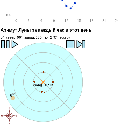
-100°
0
3
6
9
12
15
18
21
24
Азимут Луны за каждый час в этот день
0°=север, 90°=запад, 180°=юг, 270°=восток
Wong Tai Sin
00
6