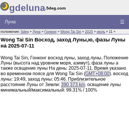
gdeluna
.5deg.com
Луна
☰
положение:
5deg
>
Луна
>
Гонконг
>
Wong Tai Sin
>
2025
>
июль
> 11 >
Wong Tai Sin Восход, заход Луны,ю, фазы Луны
на 2025-07-11
Wong Tai Sin, Гонконг восход луны, заход луны, Положение
Луны (высота над уровнем моря, азимут), фаза луны а
также освщение луны На день: 2025-07-11. Время указано
во временном поясе для Wong Tai Sin (
GMT+08:00
). восход
луны: 19:49, заход луны: 05:46. Приблизительное
расстояние Луны от Земли:
390 373 km
. освщение луны
минимальный/максимальный: 99.31% / 100%