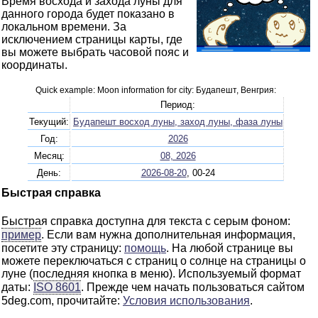
Время восхода и захода луны для
данного города будет показано в
локальном времени. За
исключением страницы карты, где
вы можете выбрать часовой пояс и
координаты.
Quick example: Moon information for city: Будапешт, Венгрия:
Период:
Текущий:
Будапешт восход луны, заход луны, фаза луны
Год:
2026
Месяц:
08, 2026
День:
2026-08-20
, 00-24
Быстрая справка
Быстрая справка доступна для текста с серым фоном:
пример
. Если вам нужна дополнительная информация,
посетите эту страницу:
помощь
. На любой странице вы
можете переключаться с страниц о солнце на страницы о
луне (последняя кнопка в меню). Используемый формат
даты:
ISO 8601
. Прежде чем начать пользоваться сайтом
5deg.com, прочитайте:
Условия использования
.