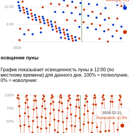
Moonrise: 3:22
12:00
6:00
-
2026
освщение луны
График показывает освещенность луны в 12:00 (по
местному времени) для данного дня, 100% = полнолуние,
0% = новолуние:
100%
75%
2026-12-31
illumination: 41.9%
50%