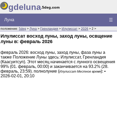
gdeluna
.5deg.com
Луна
☰
положение:
5deg
>
Луна
>
Гренландия
>
Илулиссат
>
2026
> 2 >
Илулиссат восход луны, заход луны, освщение
луны в: февраль 2026
февраль 2026: восход луны, заход луны, фаза луны а
также Положение Луны здесь: Илулиссат, Гренландия
(Каасуитсуп). Этот месяц начинается с лунного освещения
99% (01. февраль, 00:00) и заканчивается на 93.2% (28.
февраль, 23:59). полнолуние (
): •
Илулиссат Местное время
2026-02-01, 20:10