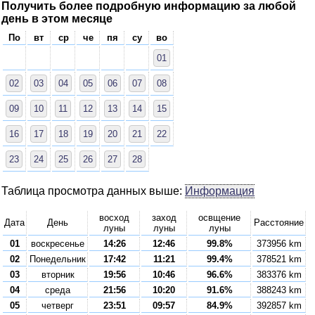
Получить более подробную информацию за любой
день в этом месяце
По
вт
ср
че
пя
су
во
01
02
03
04
05
06
07
08
09
10
11
12
13
14
15
16
17
18
19
20
21
22
23
24
25
26
27
28
Таблица просмотра данных выше:
Информация
восход
заход
освщение
Дата
День
Расстояние
луны
луны
луны
01
воскресенье
14:26
12:46
99.8%
373956 km
02
Понедельник
17:42
11:21
99.4%
378521 km
03
вторник
19:56
10:46
96.6%
383376 km
04
среда
21:56
10:20
91.6%
388243 km
05
четверг
23:51
09:57
84.9%
392857 km