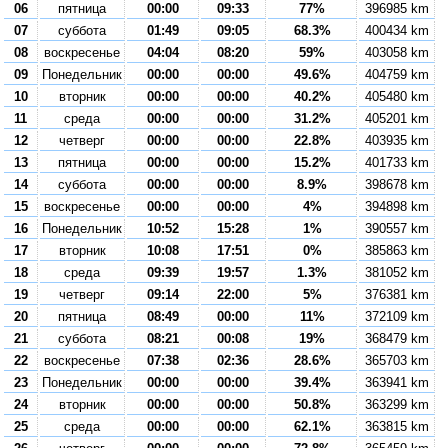
06
пятница
00:00
09:33
77%
396985 km
07
суббота
01:49
09:05
68.3%
400434 km
08
воскресенье
04:04
08:20
59%
403058 km
09
Понедельник
00:00
00:00
49.6%
404759 km
10
вторник
00:00
00:00
40.2%
405480 km
11
среда
00:00
00:00
31.2%
405201 km
12
четверг
00:00
00:00
22.8%
403935 km
13
пятница
00:00
00:00
15.2%
401733 km
14
суббота
00:00
00:00
8.9%
398678 km
15
воскресенье
00:00
00:00
4%
394898 km
16
Понедельник
10:52
15:28
1%
390557 km
17
вторник
10:08
17:51
0%
385863 km
18
среда
09:39
19:57
1.3%
381052 km
19
четверг
09:14
22:00
5%
376381 km
20
пятница
08:49
00:00
11%
372109 km
21
суббота
08:21
00:08
19%
368479 km
22
воскресенье
07:38
02:36
28.6%
365703 km
23
Понедельник
00:00
00:00
39.4%
363941 km
24
вторник
00:00
00:00
50.8%
363299 km
25
среда
00:00
00:00
62.1%
363815 km