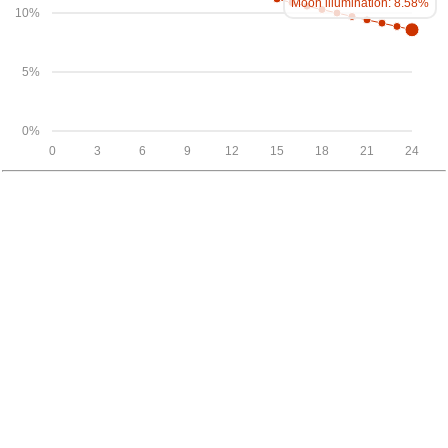
Moon illumination: 8.58%
10%
5%
0%
0
3
6
9
12
15
18
21
24