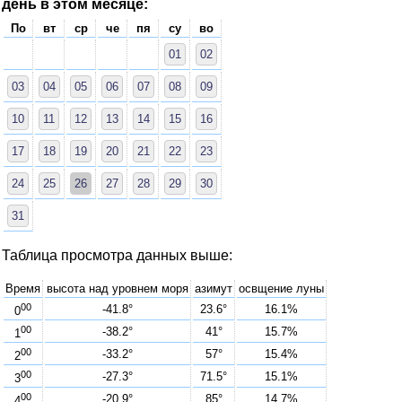
день в этом месяце:
По
вт
ср
че
пя
су
во
01
02
03
04
05
06
07
08
09
10
11
12
13
14
15
16
17
18
19
20
21
22
23
24
25
26
27
28
29
30
31
Таблица просмотра данных выше:
Время
высота над уровнем моря
азимут
освщение луны
00
-41.8°
23.6°
16.1%
0
00
-38.2°
41°
15.7%
1
00
-33.2°
57°
15.4%
2
00
-27.3°
71.5°
15.1%
3
00
-20.9°
85°
14.7%
4