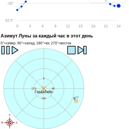
-35°
-52.5°
0
3
6
9
12
15
18
21
24
Азимут Луны за каждый час в этот день
0°=север, 90°=запад, 180°=юг, 270°=восток
Гардабайр
00
6