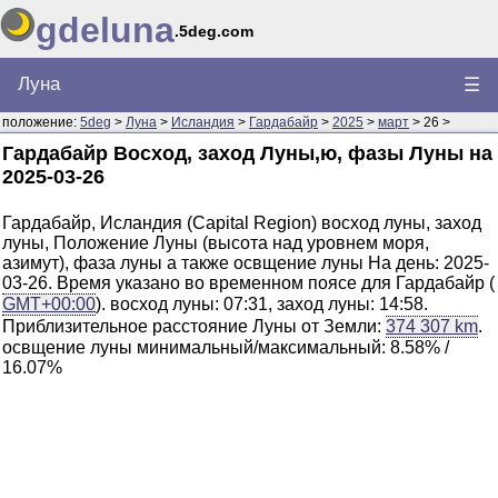
gdeluna
.5deg.com
Луна
☰
положение:
5deg
>
Луна
>
Исландия
>
Гардабайр
>
2025
>
март
> 26 >
Гардабайр Восход, заход Луны,ю, фазы Луны на
2025-03-26
Гардабайр, Исландия (Capital Region) восход луны, заход
луны, Положение Луны (высота над уровнем моря,
азимут), фаза луны а также освщение луны На день: 2025-
03-26. Время указано во временном поясе для Гардабайр (
GMT+00:00
). восход луны: 07:31, заход луны: 14:58.
Приблизительное расстояние Луны от Земли:
374 307 km
.
освщение луны минимальный/максимальный: 8.58% /
16.07%