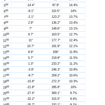
00
-14.4°
97.9°
14.4%
5
00
-8.1°
110.5°
14%
6
00
-2.1°
123.2°
13.7%
7
00
2.9°
136.2°
13.4%
8
00
7°
149.6°
13.1%
9
00
9.7°
163.5°
12.7%
10
00
11°
177.7°
12.4%
11
00
10.7°
191.9°
12.1%
12
00
8.9°
206°
11.8%
13
00
5.7°
219.8°
11.5%
14
00
1.3°
233.2°
11.2%
15
00
-3.9°
246.3°
10.9%
16
00
-9.7°
259.2°
10.6%
17
00
-15.8°
272.3°
10.3%
18
00
-21.8°
285.8°
10%
19
00
-27.4°
300.1°
9.7%
20
00
-32.2°
315.5°
9.4%
21
00
-35.7°
332.1°
9.1%