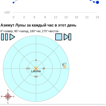
-100°
0
3
6
9
12
15
18
21
24
Азимут Луны за каждый час в этот день
0°=север, 90°=запад, 180°=юг, 270°=восток
00
6
Laborie