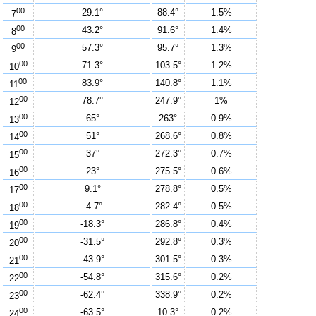
00
29.1°
88.4°
1.5%
7
00
43.2°
91.6°
1.4%
8
00
57.3°
95.7°
1.3%
9
00
71.3°
103.5°
1.2%
10
00
83.9°
140.8°
1.1%
11
00
78.7°
247.9°
1%
12
00
65°
263°
0.9%
13
00
51°
268.6°
0.8%
14
00
37°
272.3°
0.7%
15
00
23°
275.5°
0.6%
16
00
9.1°
278.8°
0.5%
17
00
-4.7°
282.4°
0.5%
18
00
-18.3°
286.8°
0.4%
19
00
-31.5°
292.8°
0.3%
20
00
-43.9°
301.5°
0.3%
21
00
-54.8°
315.6°
0.2%
22
00
-62.4°
338.9°
0.2%
23
00
-63.5°
10.3°
0.2%
24