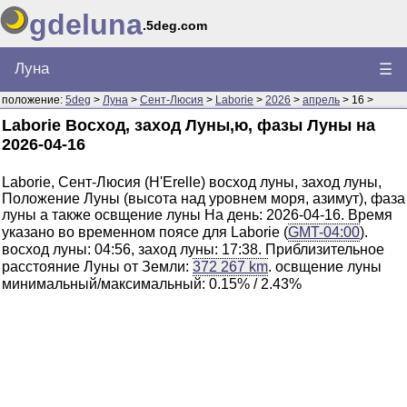
gdeluna
.5deg.com
Луна
☰
положение:
5deg
>
Луна
>
Сент-Люсия
>
Laborie
>
2026
>
апрель
> 16 >
Laborie Восход, заход Луны,ю, фазы Луны на
2026-04-16
Laborie, Сент-Люсия (H'Erelle) восход луны, заход луны,
Положение Луны (высота над уровнем моря, азимут), фаза
луны а также освщение луны На день: 2026-04-16. Время
указано во временном поясе для Laborie (
GMT-04:00
).
восход луны: 04:56, заход луны: 17:38. Приблизительное
расстояние Луны от Земли:
372 267 km
. освщение луны
минимальный/максимальный: 0.15% / 2.43%