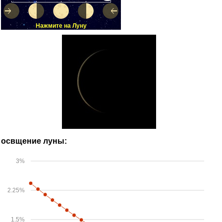
Нажмите на Луну
освщение луны:
3%
2.25%
1.5%