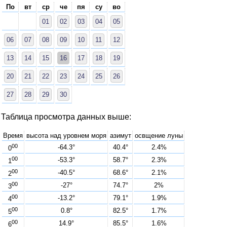
По
вт
ср
че
пя
су
во
01
02
03
04
05
06
07
08
09
10
11
12
13
14
15
16
17
18
19
20
21
22
23
24
25
26
27
28
29
30
Таблица просмотра данных выше:
Время
высота над уровнем моря
азимут
освщение луны
00
-64.3°
40.4°
2.4%
0
00
-53.3°
58.7°
2.3%
1
00
-40.5°
68.6°
2.1%
2
00
-27°
74.7°
2%
3
00
-13.2°
79.1°
1.9%
4
00
0.8°
82.5°
1.7%
5
00
14.9°
85.5°
1.6%
6