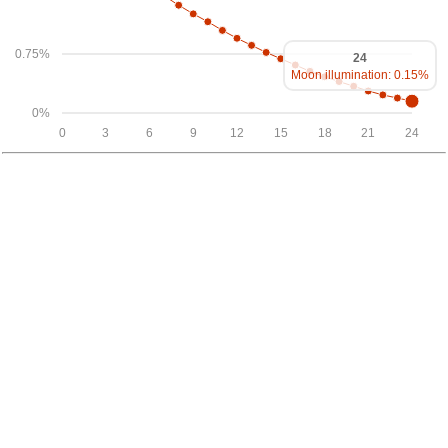
0.75%
24
Moon illumination: 0.15%
0%
0
3
6
9
12
15
18
21
24