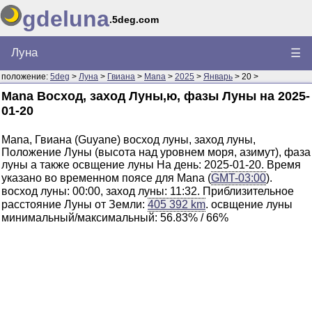
gdeluna
.5deg.com
Луна
☰
положение:
5deg
>
Луна
>
Гвиана
>
Mana
>
2025
>
Январь
> 20 >
Mana Восход, заход Луны,ю, фазы Луны на 2025-
01-20
Mana, Гвиана (Guyane) восход луны, заход луны,
Положение Луны (высота над уровнем моря, азимут), фаза
луны а также освщение луны На день: 2025-01-20. Время
указано во временном поясе для Mana (
GMT-03:00
).
восход луны: 00:00, заход луны: 11:32. Приблизительное
расстояние Луны от Земли:
405 392 km
. освщение луны
минимальный/максимальный: 56.83% / 66%