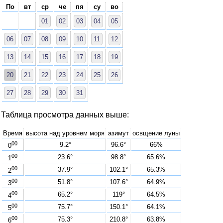
По
вт
ср
че
пя
су
во
01
02
03
04
05
06
07
08
09
10
11
12
13
14
15
16
17
18
19
20
21
22
23
24
25
26
27
28
29
30
31
Таблица просмотра данных выше:
Время
высота над уровнем моря
азимут
освщение луны
00
9.2°
96.6°
66%
0
00
23.6°
98.8°
65.6%
1
00
37.9°
102.1°
65.3%
2
00
51.8°
107.6°
64.9%
3
00
65.2°
119°
64.5%
4
00
75.7°
150.1°
64.1%
5
00
75.3°
210.8°
63.8%
6