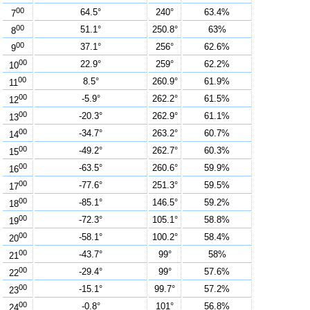
00
64.5°
240°
63.4%
7
00
51.1°
250.8°
63%
8
00
37.1°
256°
62.6%
9
00
22.9°
259°
62.2%
10
00
8.5°
260.9°
61.9%
11
00
-5.9°
262.2°
61.5%
12
00
-20.3°
262.9°
61.1%
13
00
-34.7°
263.2°
60.7%
14
00
-49.2°
262.7°
60.3%
15
00
-63.5°
260.6°
59.9%
16
00
-77.6°
251.3°
59.5%
17
00
-85.1°
146.5°
59.2%
18
00
-72.3°
105.1°
58.8%
19
00
-58.1°
100.2°
58.4%
20
00
-43.7°
99°
58%
21
00
-29.4°
99°
57.6%
22
00
-15.1°
99.7°
57.2%
23
00
-0.8°
101°
56.8%
24