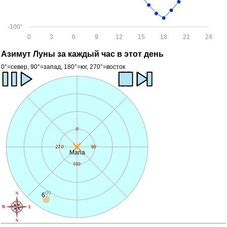
-100°
0
3
6
9
12
15
18
21
24
Азимут Луны за каждый час в этот день
0°=север, 90°=запад, 180°=юг, 270°=восток
Mana
00
6