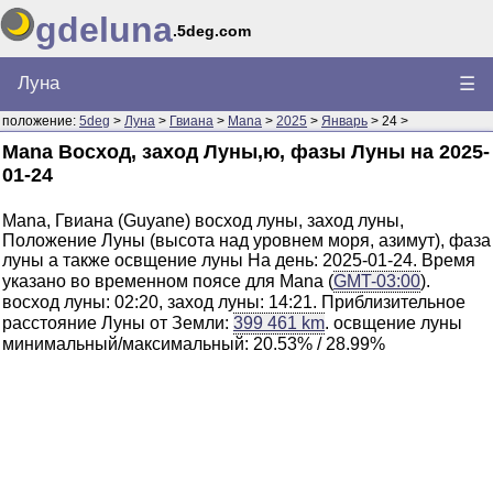
gdeluna
.5deg.com
Луна
☰
положение:
5deg
>
Луна
>
Гвиана
>
Mana
>
2025
>
Январь
> 24 >
Mana Восход, заход Луны,ю, фазы Луны на 2025-
01-24
Mana, Гвиана (Guyane) восход луны, заход луны,
Положение Луны (высота над уровнем моря, азимут), фаза
луны а также освщение луны На день: 2025-01-24. Время
указано во временном поясе для Mana (
GMT-03:00
).
восход луны: 02:20, заход луны: 14:21. Приблизительное
расстояние Луны от Земли:
399 461 km
. освщение луны
минимальный/максимальный: 20.53% / 28.99%