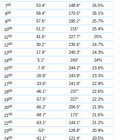
00
53.4°
148.8°
26.5%
7
00
58.4°
170.5°
26.1%
8
00
57.6°
195.2°
25.7%
9
00
51.2°
215°
25.4%
10
00
41.6°
227.7°
25%
11
00
30.2°
235.6°
24.7%
12
00
17.9°
240.3°
24.3%
13
00
5.1°
243°
24%
14
00
-7.8°
244.2°
23.6%
15
00
-20.8°
243.9°
23.3%
16
00
-33.6°
241.9°
22.9%
17
00
-46.1°
237°
22.6%
18
00
-57.5°
227°
22.2%
19
00
-66.2°
206.5°
21.9%
20
00
-68.7°
173°
21.6%
21
00
-63.1°
144.1°
21.2%
22
00
-53°
128.8°
20.9%
23
00
-41.1°
121.4°
20.5%
24