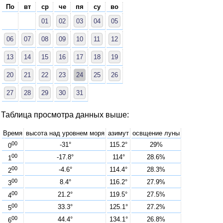
По
вт
ср
че
пя
су
во
01
02
03
04
05
06
07
08
09
10
11
12
13
14
15
16
17
18
19
20
21
22
23
24
25
26
27
28
29
30
31
Таблица просмотра данных выше:
Время
высота над уровнем моря
азимут
освщение луны
00
-31°
115.2°
29%
0
00
-17.8°
114°
28.6%
1
00
-4.6°
114.4°
28.3%
2
00
8.4°
116.2°
27.9%
3
00
21.2°
119.5°
27.5%
4
00
33.3°
125.1°
27.2%
5
00
44.4°
134.1°
26.8%
6