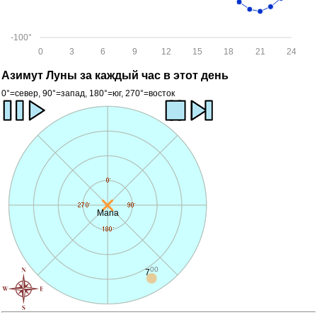
-100°
0
3
6
9
12
15
18
21
24
Азимут Луны за каждый час в этот день
0°=север, 90°=запад, 180°=юг, 270°=восток
Mana
00
8