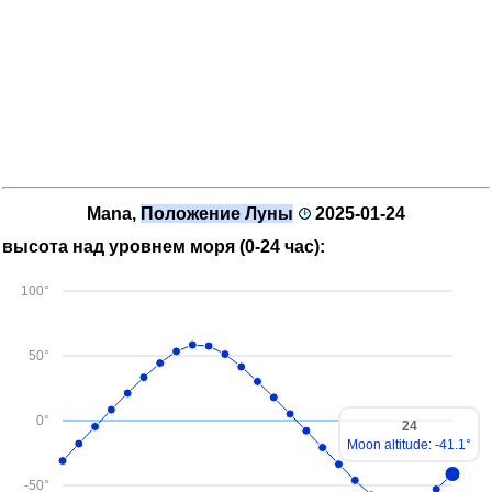
Mana,
Положение Луны
2025-01-24
высота над уровнем моря (0-24 час):
100°
50°
0°
24
Moon altitude: -41.1°
-50°